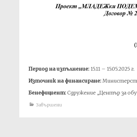
(
Период на изпълнение:
15.11 – 15.05.2025 г.
Източник на финансиране:
Министерств
Бенефициент:
Сдружение „Център за обу
Завършени