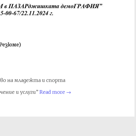
Резюме
)
о на младежта и спорта
чение и услуги”
Read more
→