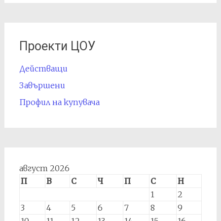
Проекти ЦОУ
Действащи
Завършени
Профил на купувача
август 2026
П
В
С
Ч
П
С
Н
1
2
3
4
5
6
7
8
9