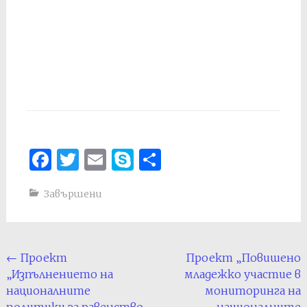
Facebook
Twitter
Email
Skype
Share
Завършени
Post
←
Проект
Проект „Повишено
„Изпълнението на
младежко участие в
navigation
националните
мониторинга на