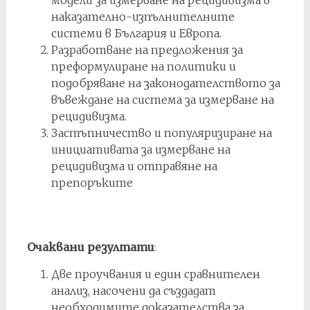
модели за измерване на рецидивизма в
наказателно-изпълнителните
системи в България и Eвропа.
Разработване на предложения за
преформулиране на политики и
подобряване на законодателството за
въвеждане на система за измерване на
рецидивизма.
Застъпничество и популяризиране на
инициативата за измерване на
рецидивизма и отправяне на
препоръките
Очаквани резултати
:
Две проучвания и един сравнителен
анализ, насочени да създадат
необходимите доказателства за