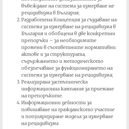
въвеждане на система за измерване не
рецидивизма в България;
Разработена Концепция за създаване на
система за измерване на рецидивизма в
България и обобщена в две конкретни
препоръки – за необходимите
промени в съответните нормативни
актове и за структурата,
съдържанието и методическото
обезпечаване за функционирането на
система за измерване на рецидивизма;
Реализирана застъпническа
информационна кампания за приемане
на препоръките.
Информационни дейности за
повишаване на гражданското участие
и популяризиране модела за измерване
на рецидивизма