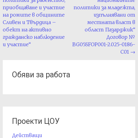
политики за равенство,
националните
приобщаване и участие
политики за младежта,
на ромите в общините
изпълнявани от
Сливен и Твърдица –
местната власт в
обект на активно
област Пазарджик“
гражданско наблюдение
Договор №
и участие“
BG05SFOP001-2.025-0186-
C01
→
Обяви за работа
Проекти ЦОУ
Действащи