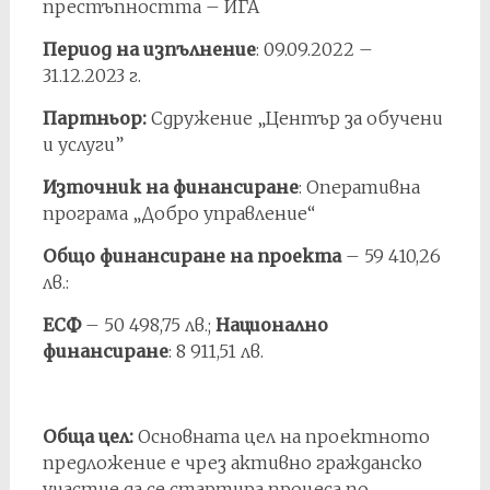
престъпността – ИГА
Период на изпълнение
: 09.09.2022 –
31.12.2023 г.
Партньор:
Сдружение „Център за обучени
и услуги”
Източник на финансиране
: Оперативна
програма „Добро управление“
Общо финансиране на проекта
– 59 410,26
лв.:
ЕСФ
– 50 498,75 лв.;
Национално
финансиране
: 8 911,51 лв.
Обща цел:
Основната цел на проектното
предложение е чрез активно гражданско
участие да се стартира процеса по